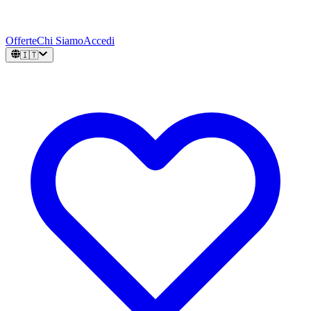
Offerte
Chi Siamo
Accedi
🇮🇹