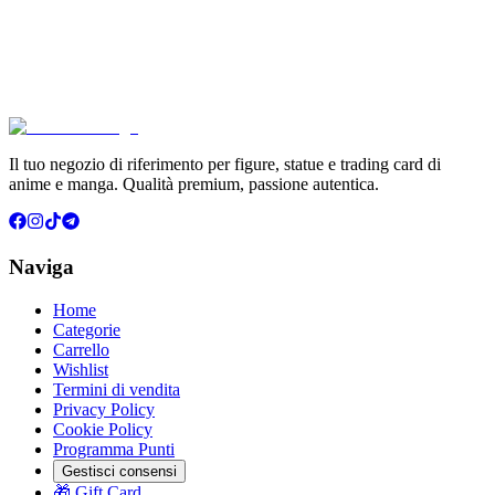
Pokémon GCC Scarlatto e Violetto Album 4 Tasche (
€6.99
Aggiungi al Carrello
Carrello
Il tuo negozio di riferimento per figure, statue e trading card di
anime e manga. Qualità premium, passione autentica.
Naviga
Home
Categorie
Carrello
Wishlist
Termini di vendita
Privacy Policy
Cookie Policy
Programma Punti
Gestisci consensi
🎁 Gift Card