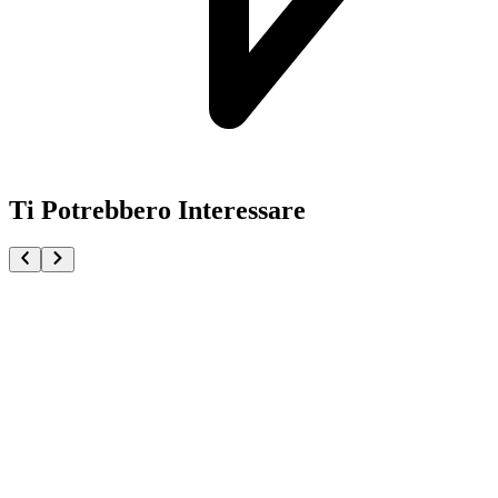
Ti Potrebbero Interessare
Sanji One Piece Maximatic Plus
€34.90
€36.90
Pre-ordina ora
Pre-ordina
-
6
%
One Piece × NBA Master Stars Piece The Monkey.D.L