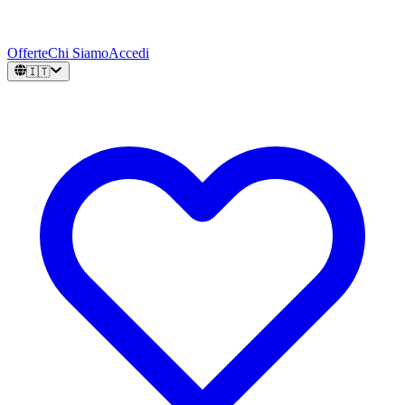
Offerte
Chi Siamo
Accedi
🇮🇹