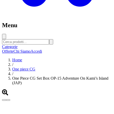
Menu
Categorie
Offerte
Chi Siamo
Accedi
Home
/
One piece CG
/
One Piece CG Set Box OP-15 Adventure On Kami’s Island
(JAP)