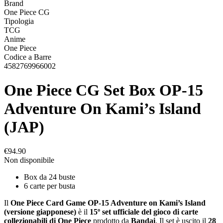
Brand
One Piece CG
Tipologia
TCG
Anime
One Piece
Codice a Barre
4582769966002
One Piece CG Set Box OP-15
Adventure On Kami’s Island
(JAP)
€94.90
Non disponibile
Box da 24 buste
6 carte per busta
Il
One Piece Card Game OP-15 Adventure on Kami’s Island
(versione giapponese)
è il
15º set ufficiale del gioco di carte
collezionabili di One Piece
prodotto da
Bandai
. Il set è uscito il
28