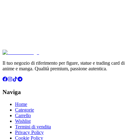
Aggiungi al Carrello
Carrello
Pokémon GCC Scarlatto e Violetto Album 4 Tasche (
€6.99
Aggiungi al Carrello
Carrello
Il tuo negozio di riferimento per figure, statue e trading card di
anime e manga. Qualità premium, passione autentica.
Naviga
Home
Categorie
Carrello
Wishlist
Termini di vendita
Privacy Policy
Cookie Policy