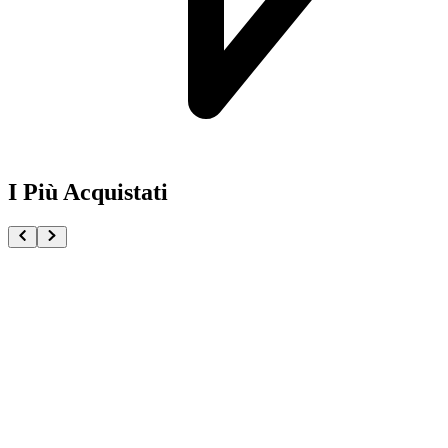
I Più Acquistati
One Piece Magazine vol.21 + Promo ST29-001 Monk
€54.90
Pre-ordina ora
Pre-ordina
Pokémon GCC Scarlatto e Violetto Rivali Predestinati
€216.00