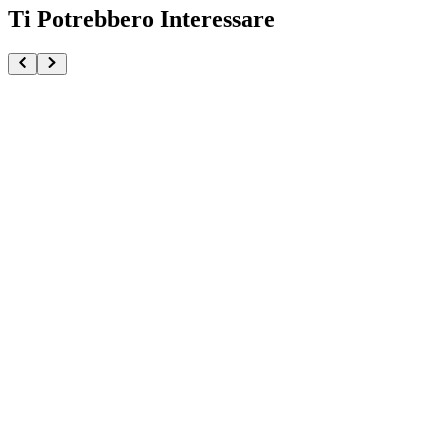
Ti Potrebbero Interessare
Buggy One Piece Grandista
€37.90
€39.90
Pre-ordina ora
Pre-ordina
-
6
%
Dorry MASTERLISE One Piece Elbaph Edition GIAN
€159.90
Pre-ordina ora
Pre-ordina
Sanji One Piece Maximatic Plus
€34.90
€36.90
Pre-ordina ora
Pre-ordina