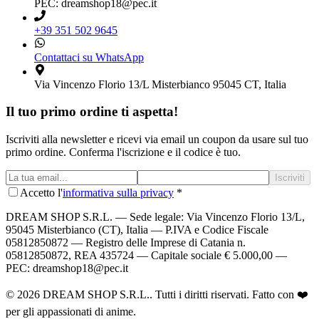
PEC: dreamshop18@pec.it
+39 351 502 9645
Contattaci su WhatsApp
Via Vincenzo Florio 13/L Misterbianco 95045 CT, Italia
Il tuo primo ordine ti aspetta!
Iscriviti alla newsletter e ricevi via email un coupon da usare sul tuo
primo ordine. Conferma l'iscrizione e il codice è tuo.
Iscriviti
Accetto l'
informativa sulla privacy
*
DREAM SHOP S.R.L.
— Sede legale: Via Vincenzo Florio 13/L,
95045 Misterbianco (CT), Italia — P.IVA e Codice Fiscale
05812850872 — Registro delle Imprese di Catania n.
05812850872, REA 435724 — Capitale sociale € 5.000,00 —
PEC: dreamshop18@pec.it
©
2026
DREAM SHOP S.R.L.
. Tutti i diritti riservati. Fatto con ❤️
per gli appassionati di anime.