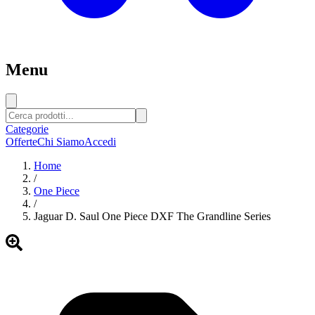
Menu
Categorie
Offerte
Chi Siamo
Accedi
Home
/
One Piece
/
Jaguar D. Saul One Piece DXF The Grandline Series