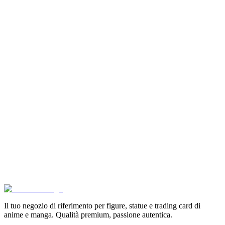
Son Goku Super Saiyan 4 Masterlise Dragon Ball V
€114.90
Aggiungi al Carrello
Carrello
Pokémon GCC Scarlatto e Violetto Album 4 Tasche (
€6.99
Aggiungi al Carrello
Carrello
Pokémon Dream Drawing 151 Figure Gift Box (CH)
€39.90
Aggiungi al Carrello
Carrello
Il tuo negozio di riferimento per figure, statue e trading card di
anime e manga. Qualità premium, passione autentica.