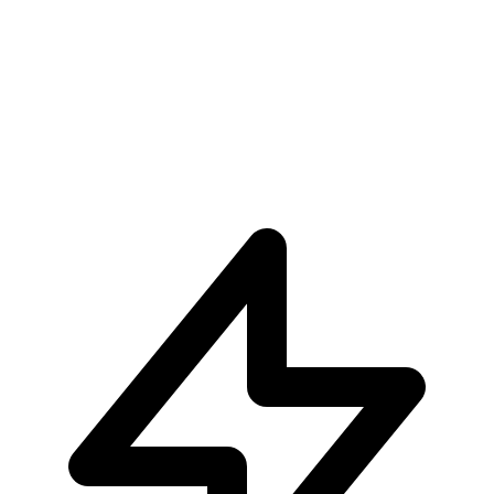
€359.90
Visualizza Prodotto
Visualizza
One Piece × NBA Master Stars Piece The Monkey.D.L
€189.90
Pre-ordina ora
Pre-ordina