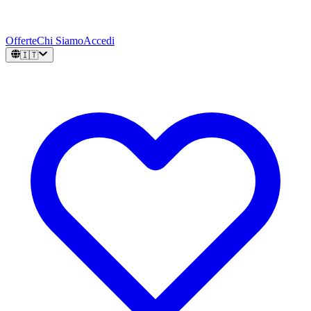
Offerte
Chi Siamo
Accedi
🇮🇹